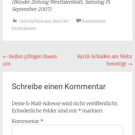
(Bünder Zeitung Westfalenblatt, Samstag 15.
September 2007)
Geschichten aus dem Ort
Kommentar
hinterlassen
Beitragsnavigation
←
Reifen pflügen Rasen
Kyrill-Schäden am Wehr
um
beseitigt
→
Schreibe einen Kommentar
Deine E-Mail-Adresse wird nicht veröffentlicht.
Erforderliche Felder sind mit
*
markiert
Kommentar
*