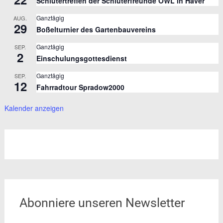
Schlütertreffen der Schlüterfreunde OWL in Häver
Ganztägig
AUG.
29
Boßelturnier des Gartenbauvereins
Ganztägig
SEP.
2
Einschulungsgottesdienst
Ganztägig
SEP.
12
Fahrradtour Spradow2000
Kalender anzeigen
Abonniere unseren Newsletter