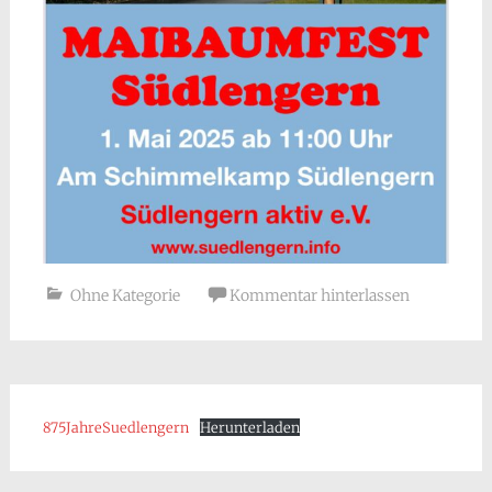
Ohne Kategorie
Kommentar hinterlassen
875JahreSuedlengern
Herunterladen