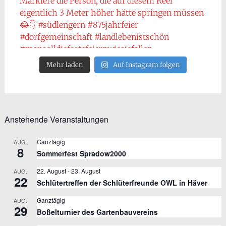
Mehr laden
Auf Instagram folgen
Anstehende Veranstaltungen
Ganztägig
AUG.
8
Sommerfest Spradow2000
22. August
-
23. August
AUG.
22
Schlütertreffen der Schlüterfreunde OWL in Häver
Ganztägig
AUG.
29
Boßelturnier des Gartenbauvereins