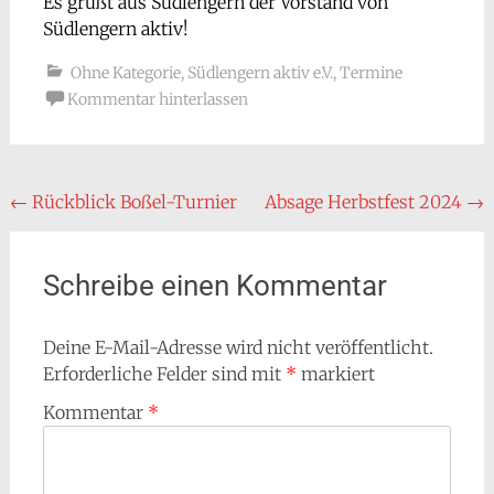
Es grüßt aus Südlengern der Vorstand von
Südlengern aktiv!
Ohne Kategorie
,
Südlengern aktiv e.V.
,
Termine
Kommentar hinterlassen
Beitragsnavigation
←
Rückblick Boßel-Turnier
Absage Herbstfest 2024
→
Schreibe einen Kommentar
Deine E-Mail-Adresse wird nicht veröffentlicht.
Erforderliche Felder sind mit
*
markiert
Kommentar
*